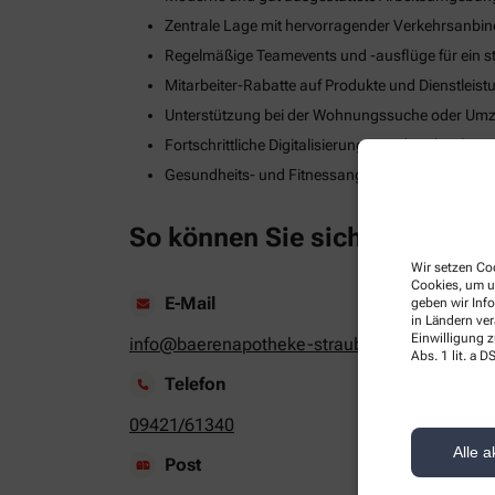
Zentrale Lage mit hervorragender Verkehrsanbi
Regelmäßige Teamevents und -ausflüge für ein s
Mitarbeiter-Rabatte auf Produkte und Dienstleis
Unterstützung bei der Wohnungssuche oder Umzug
Fortschrittliche Digitalisierungs- und Technologie
Gesundheits- und Fitnessangebote zur Stärkung
So können Sie sich bewerben
Wir setzen Coo
Cookies, um u
E-Mail
geben wir Inf
in Ländern ve
Einwilligung z
info@baerenapotheke-straubing.de
Abs. 1 lit. a
Telefon
09421/61340
Alle a
Post