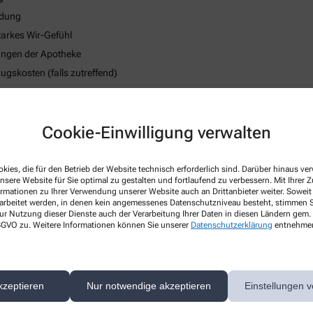
ndung
tarkes Wir-Gefühl
tungen der Apotheke
skosten (falls zutreffend)
strategie
 des körperlichen Wohlbefindens
Cookie-Einwilligung verwalten
kies, die für den Betrieb der Website technisch erforderlich sind. Darüber hinaus v
nsere Website für Sie optimal zu gestalten und fortlaufend zu verbessern. Mit Ihrer
ormationen zu Ihrer Verwendung unserer Website auch an Drittanbieter weiter. Soweit
rarbeitet werden, in denen kein angemessenes Datenschutzniveau besteht, stimmen Si
ur Nutzung dieser Dienste auch der Verarbeitung Ihrer Daten in diesen Ländern gem. 
 DSGVO zu. Weitere Informationen können Sie unserer
Datenschutzerklärung
entnehme
kzeptieren
Nur notwendige akzeptieren
Einstellungen v