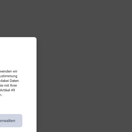
erwenden wir
 Zustimmung
 dabei Daten
e mit Ihrer
Artikel 49
n.
erwalten