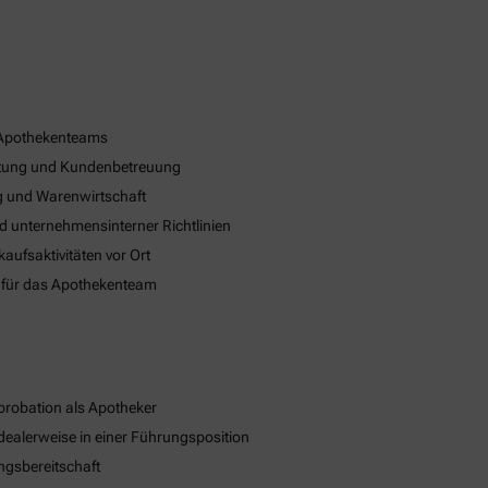
 Apothekenteams
eratung und Kundenbetreuung
 und Warenwirtschaft
nd unternehmensinterner Richtlinien
ufsaktivitäten vor Ort
 für das Apothekenteam
robation als Apotheker
dealerweise in einer Führungsposition
ngsbereitschaft