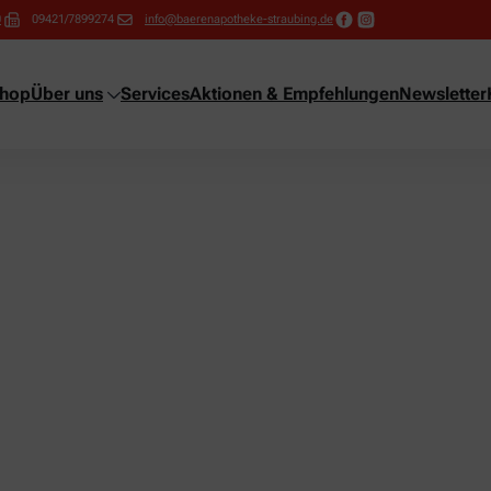
0
09421/7899274
info@baerenapotheke-straubing.de
shop
Über uns
Services
Aktionen & Empfehlungen
Newsletter