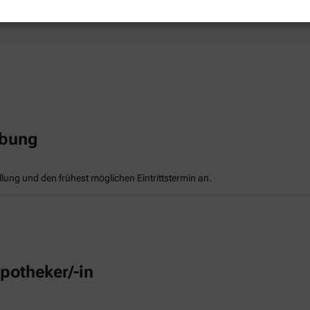
rbung
llung und den frühest möglichen Eintrittstermin an.
potheker/-in