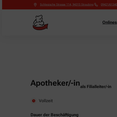
Schlesische Strasse 114
,
94315
Straubing
09421/6134
Online
Apotheker/-in
als Filialleiter/-in
Vollzeit
Dauer der Beschäftigung