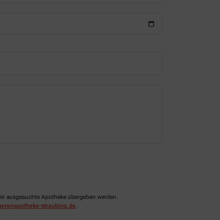
n mir ausgesuchte Apotheke übergeben werden.
erenapotheke-straubing.de
.