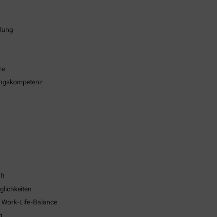
klung
re
ungskompetenz
ft
glichkeiten
e Work-Life-Balance
g