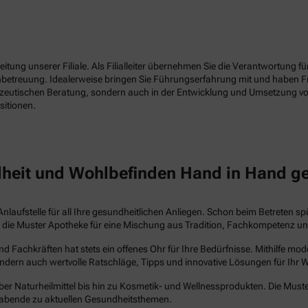
tung unserer Filiale. Als Filialleiter übernehmen Sie die Verantwortung f
enbetreuung. Idealerweise bringen Sie Führungserfahrung mit und haben 
azeutischen Beratung, sondern auch in der Entwicklung und Umsetzung vo
sitionen.
heit und Wohlbefinden Hand in Hand g
Anlaufstelle für all Ihre gesundheitlichen Anliegen. Schon beim Betreten s
steht die Muster Apotheke für eine Mischung aus Tradition, Fachkompetenz 
Fachkräften hat stets ein offenes Ohr für Ihre Bedürfnisse. Mithilfe mo
ndern auch wertvolle Ratschläge, Tipps und innovative Lösungen für Ihr 
ber Naturheilmittel bis hin zu Kosmetik- und Wellnessprodukten. Die Muste
abende zu aktuellen Gesundheitsthemen.