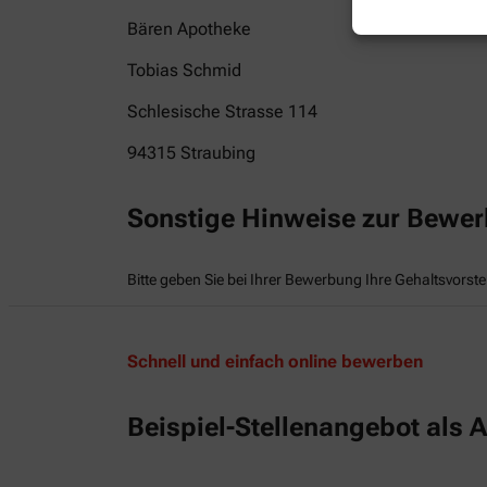
Bären Apotheke
Tobias Schmid
Schlesische Strasse 114
94315
Straubing
Sonstige Hinweise zur Bewe
Bitte geben Sie bei Ihrer Bewerbung Ihre Gehaltsvorste
Schnell und einfach online bewerben
Beispiel-Stellenangebot als A