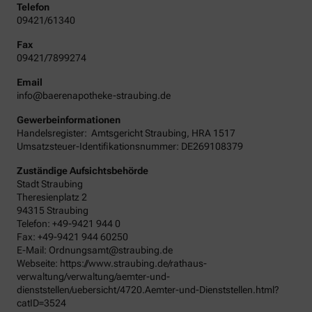
Telefon
09421/61340
Fax
09421/7899274
Email
info@baerenapotheke-straubing.de
Gewerbeinformationen
Handelsregister:
Amtsgericht
Straubing
,
HRA
1517
Umsatzsteuer-Identifikationsnummer: DE269108379
Zuständige Aufsichtsbehörde
Stadt Straubing
Theresienplatz 2
94315 Straubing
Telefon: +49-9421 944 0
Fax: +49-9421 944 60250
E-Mail: Ordnungsamt@straubing.de
Webseite: https://www.straubing.de/rathaus-
verwaltung/verwaltung/aemter-und-
dienststellen/uebersicht/4720.Aemter-und-Dienststellen.html?
catID=3524