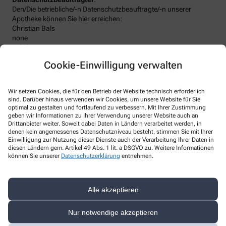
Den/Die betriebliche/-n Datenschutzbeauftragte/-n unserer
Apotheke können Sie hier erreichen:
Christian Bals
none
Telefon
:
Fax
:
Cookie-Einwilligung verwalten
Email
:
kontakt@apotheken-datenschutz-beauftragter.de
Website
:
Wir setzen Cookies, die für den Betrieb der Website technisch erforderlich
Weitere Hinweise
sind. Darüber hinaus verwenden wir Cookies, um unsere Website für Sie
optimal zu gestalten und fortlaufend zu verbessern. Mit Ihrer Zustimmung
Streitschlichtung
geben wir Informationen zu Ihrer Verwendung unserer Website auch an
Wir sind weder verpflichtet noch bereit, an einem
Drittanbieter weiter. Soweit dabei Daten in Ländern verarbeitet werden, in
denen kein angemessenes Datenschutzniveau besteht, stimmen Sie mit Ihrer
Streitbeilegungsverfahren vor einer Verbraucherschlichtungsstelle
Einwilligung zur Nutzung dieser Dienste auch der Verarbeitung Ihrer Daten in
teilzunehmen.
diesen Ländern gem. Artikel 49 Abs. 1 lit. a DSGVO zu. Weitere Informationen
können Sie unserer
Datenschutzerklärung
entnehmen.
Haftung
Wir sind für unsere Inhalte verantwortlich. Alle Inhalte werden mit
der gebotenen Sorgfalt und nach bestem Wissen erstellt. Soweit
Alle akzeptieren
wir mittels Links auf Internetseiten Dritter verweisen, können wir
keine Gewähr für die fortwährende Aktualität, Richtigkeit und
Vollständigkeit der verlinkten Inhalte übernehmen, da diese
Nur notwendige akzeptieren
Inhalte außerhalb unseres Verantwortungsbereichs liegen und